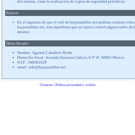
del sistema, como la realización de copias de seguridad periódicas.
Enlaces
En el supuesto de que el web de haypistalibre.net pudiera contener vínc
haypistalibre.net, ésta manifiesta que no ejerce control alguno sobre dich
mismos.
Datos fiscales
Nombre: Agustín Caballero Belda
Domicilio fiscal: Avenida Antonete Gálvez, 6 5º 4ª, 30003 Murcia
N.I.F.: 34808162P
email: info@haypistalibre.net
Contactar
|
Política privacidad y cookies